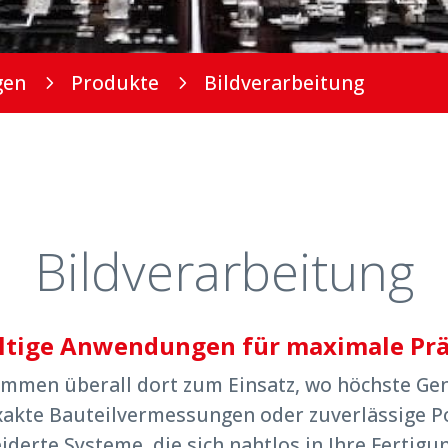
gen
Produkte
Bildverarbeitung
5
5
Bildverarbeitung
ältige Anwendungen für maximale Prä
men überall dort zum Einsatz, wo höchste Genau
xakte Bauteilvermessungen oder zuverlässige Pos
erte Systeme, die sich nahtlos in Ihre Fertigu