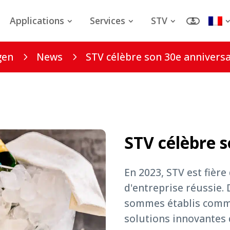
Applications
Services
STV
gen
News
STV célèbre son 30e anniversa
5
5
STV célèbre s
En 2023, STV est fière
d'entreprise réussie.
sommes établis comme
solutions innovantes 