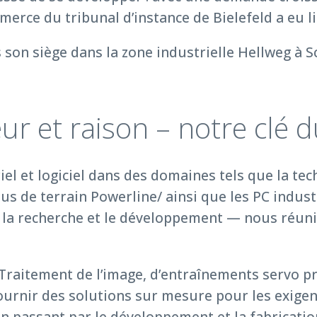
merce du tribunal d’instance de Bielefeld a eu l
 son siège dans la zone industrielle Hellweg à S
r et raison – notre clé 
iel et logiciel dans des domaines tels que la te
bus de terrain Powerline/ ainsi que les PC indus
la recherche et le développement — nous réunis
e Traitement de l’image, d’entraînements serv
ournir des solutions sur mesure pour les exigenc
en passant par le développement et la fabricatio